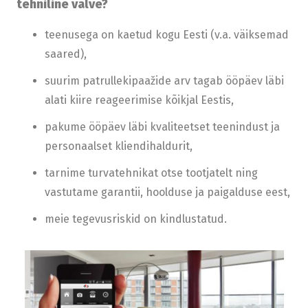
tehniline valve?
teenusega on kaetud kogu Eesti (v.a. väiksemad
saared),
suurim patrullekipaažide arv tagab ööpäev läbi
alati kiire reageerimise kõikjal Eestis,
pakume ööpäev läbi kvaliteetset teenindust ja
personaalset kliendihaldurit,
tarnime turvatehnikat otse tootjatelt ning
vastutame garantii, hoolduse ja paigalduse eest,
meie tegevusriskid on kindlustatud.