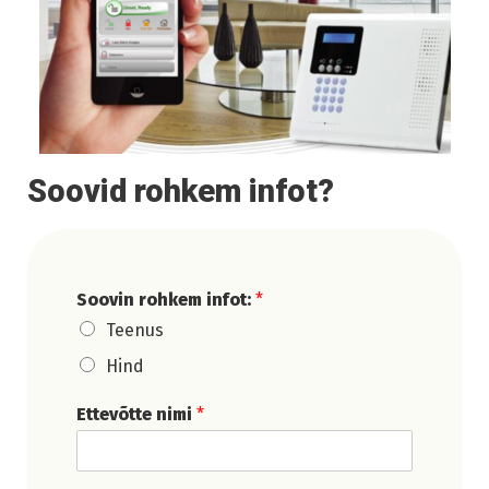
Soovid rohkem infot?
Soovin rohkem infot:
*
Teenus
Hind
Ettevõtte nimi
*