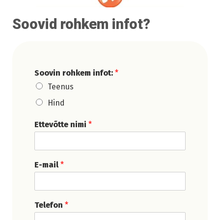
Soovid rohkem infot?
Soovin rohkem infot:
*
Teenus
Hind
Ettevõtte nimi
*
E-mail
*
Telefon
*