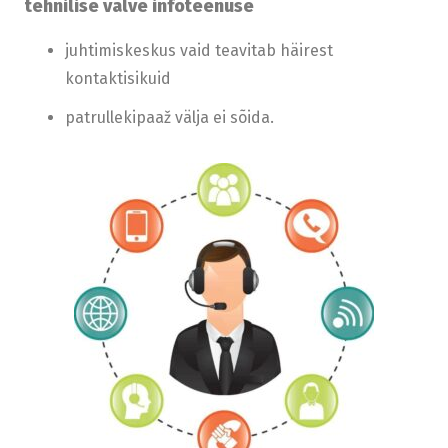
tehnilise valve infoteenuse
juhtimiskeskus vaid teavitab häirest
kontaktisikuid
patrullekipaaž välja ei sõida.