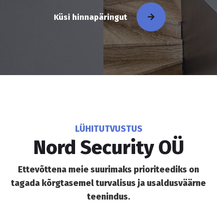
Küsi hinnapäringut
LÜHITUTVUSTUS
Nord Security OÜ
Ettevõttena meie suurimaks prioriteediks on
tagada kõrgtasemel turvalisus ja usaldusväärne
teenindus.