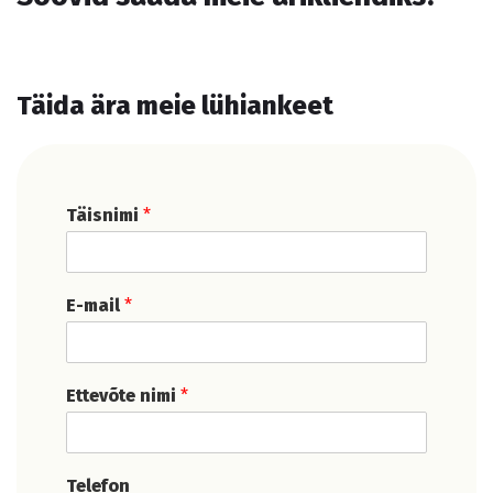
Täida ära meie lühiankeet
Täisnimi
*
E-mail
*
Ettevõte nimi
*
Telefon