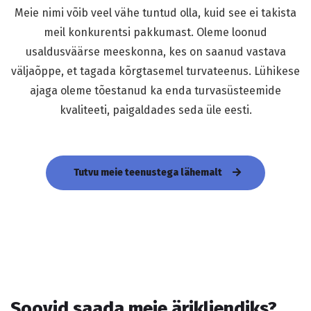
Meie nimi võib veel vähe tuntud olla, kuid see ei takista
meil konkurentsi pakkumast. Oleme loonud
usaldusväärse meeskonna, kes on saanud vastava
väljaõppe, et tagada kõrgtasemel turvateenus. Lühikese
ajaga oleme tõestanud ka enda turvasüsteemide
kvaliteeti, paigaldades seda üle eesti.
Tutvu meie teenustega lähemalt
Soovid saada meie ärikliendiks?