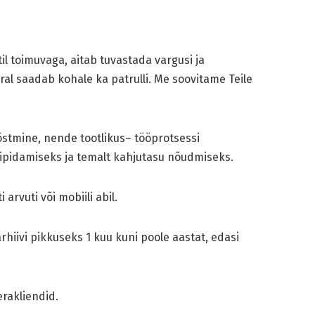
il toimuvaga, aitab tuvastada vargusi ja
al saadab kohale ka patrulli. Me soovitame Teile
õstmine, nende tootlikus– tööprotsessi
nipidamiseks ja temalt kahjutasu nõudmiseks.
arvuti või mobiili abil.
hiivi pikkuseks 1 kuu kuni poole aastat, edasi
rakliendid.