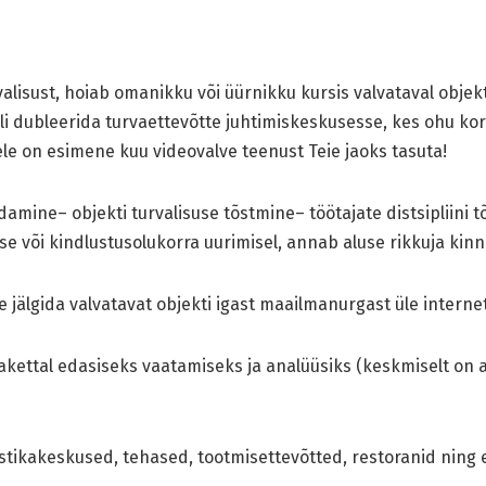
alisust, hoiab omanikku või üürnikku kursis valvataval objekt
i dubleerida turvaettevõtte juhtimiskeskusesse, kes ohu korr
le on esimene kuu videovalve teenust Teie jaoks tasuta!
mine– objekti turvalisuse tõstmine– töötajate distsipliini t
e või kindlustusolukorra uurimisel, annab aluse rikkuja kin
 jälgida valvatavat objekti igast maailmanurgast üle interneti 
akettal edasiseks vaatamiseks ja analüüsiks (keskmiselt on ar
stikakeskused, tehased, tootmisettevõtted, restoranid ning e