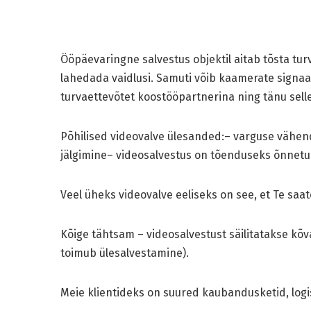
Ööpäevaringne salvestus objektil aitab tõsta turv
lahedada vaidlusi. Samuti võib kaamerate signaal
turvaettevõtet koostööpartnerina ning tänu selle
Põhilised videovalve ülesanded:– varguse vähenda
jälgimine– videosalvestus on tõenduseks õnnetus
Veel üheks videovalve eeliseks on see, et Te saate
Kõige tähtsam – videosalvestust säilitatakse kõv
toimub ülesalvestamine).
Meie klientideks on suured kaubandusketid, logi